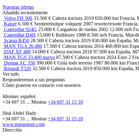
Nuestras ofertas
Añadido recientemente
Volvo FH 500
33.500 €
Cabeza tractora
2019
650.000 km
Francia, 
Kaiser
6.500 €
Semirremolque volquete
2007
resorte/resorte
Francia,
Caterpillar 924G
25.000 €
Cargadora de ruedas
2002
12.000 m/h
Fr
Caterpillar D4H
15.000 €
Bulldozer
1988
8.500 m/h
Francia, Maroll
Scania R450
28.500 €
Cabeza tractora
2019
830.000 km
España, 
MAN TGA 26.480
17.500 €
Cabeza tractora
2014
460.000 km
Esp
DAF XF 480
14.000 €
Cabeza tractora
2018
97.000 km
España, M
MAN TGS 33.400 nuevo
87.500 €
Cabeza tractora
2024
Euro 2
Fra
Demag AC 350
390.000 €
Grúa todo terreno
1987
80.000 km
Franci
Renault T520
32.500 €
Cabeza tractora
2019
850.000 km
España,
Ver todo
Responderemos a sus preguntas
Cómo ponerse en contacto con nosotros
Idiomas:
español
+34 697 31 ...
Mostrar
+34 697 31 15 10
Sbai Abdel Hady
+34 697 31 ...
Mostrar
+34 697 31 15 10
www.trumastore.com
Dirección