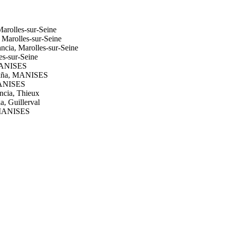
Marolles-sur-Seine
 Marolles-sur-Seine
ancia, Marolles-sur-Seine
es-sur-Seine
MANISES
aña, MANISES
ANISES
ncia, Thieux
a, Guillerval
 MANISES